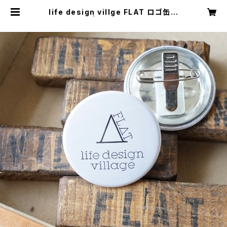
life design villge FLAT ロゴ缶バ
ッヂ | FLAT STAND