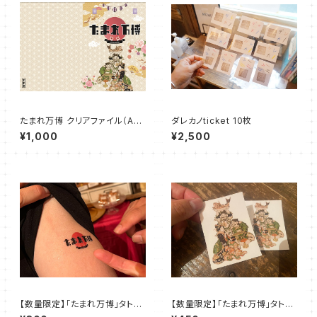
たまれ万博 クリアファイル（A4）
ダレカノticket 10枚
1枚 / 「たまれ」ステッカー1枚
¥1,000
¥2,500
※送料含む
【数量限定】「たまれ万博」タトゥ
【数量限定】「たまれ万博」タトゥ
ーシール （万博ロゴ）
ーシール （たまれ万博イラストカ